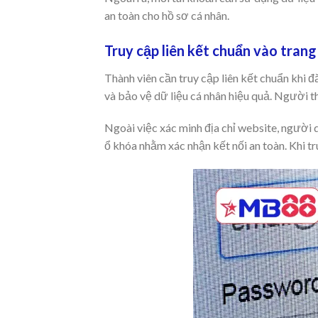
an toàn cho hồ sơ cá nhân.
Truy cập liên kết chuẩn vào tran
Thành viên cần truy cập liên kết chuẩn khi 
và bảo vệ dữ liệu cá nhân hiệu quả. Người th
Ngoài việc xác minh địa chỉ website, người 
ổ khóa nhằm xác nhận kết nối an toàn. Khi t