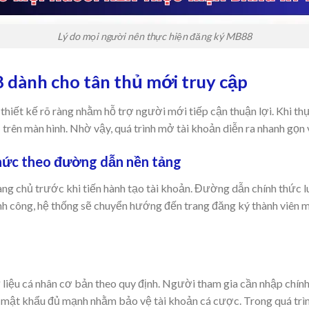
Lý do mọi người nên thực hiện đăng ký MB88
dành cho tân thủ mới truy cập
 thiết kế rõ ràng nhằm hỗ trợ người mới tiếp cận thuận lợi. Khi th
rên màn hình. Nhờ vậy, quá trình mở tài khoản diễn ra nhanh gọn v
thức theo đường dẫn nền tảng
ng chủ trước khi tiến hành tạo tài khoản. Đường dẫn chính thức luô
ành công, hệ thống sẽ chuyển hướng đến trang đăng ký thành viên 
iệu cá nhân cơ bản theo quy định. Người tham gia cần nhập chính x
p mật khẩu đủ mạnh nhằm bảo vệ tài khoản cá cược. Trong quá trì