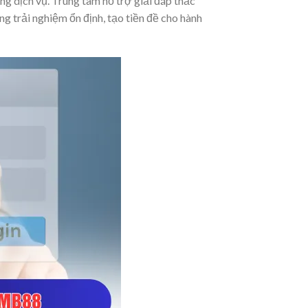
g dịch vụ. Trung tâm hỗ trợ giải đáp thắc
ng trải nghiệm ổn định, tạo tiền đề cho hành