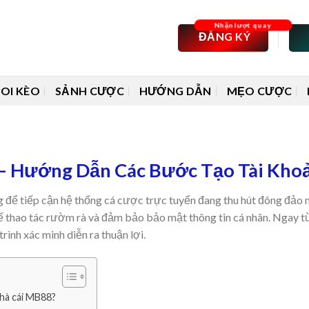
ĐĂNG KÝ
SOI KÈO
SẢNH CƯỢC
HƯỚNG DẪN
MẸO CƯỢC
– Hướng Dẫn Các Bước Tạo Tài Kho
 để tiếp cận hệ thống cá cược trực tuyến đang thu hút đông đảo 
hế thao tác rườm rà và đảm bảo bảo mật thông tin cá nhân. Ngay từ
trình xác minh diễn ra thuận lợi.
nhà cái MB88?