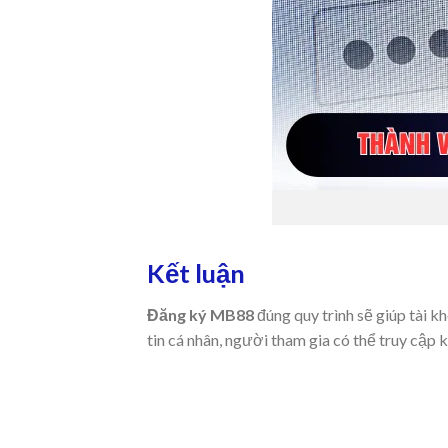
Kết luận
Đăng ký MB88
đúng quy trình sẽ giúp tài k
tin cá nhân, người tham gia có thể truy cập 