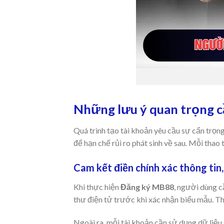
Những lưu ý quan trọng c
Quá trình tạo tài khoản yêu cầu sự cẩn trọn
để hạn chế rủi ro phát sinh về sau. Mỗi tha
Cam kết điền chính xác thông tin,
Khi thực hiện
Đăng ký MB88
, người dùng c
thư điện tử trước khi xác nhận biểu mẫu. Th
Ngoài ra, mỗi tài khoản cần sử dụng dữ li