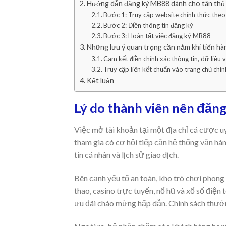
Hướng dẫn đăng ký MB88 dành cho tân thủ 
Bước 1: Truy cập website chính thức the
Bước 2: Điền thông tin đăng ký
Bước 3: Hoàn tất việc đăng ký MB88
Những lưu ý quan trọng cần nắm khi tiến h
Cam kết điền chính xác thông tin, dữ liệu
Truy cập liên kết chuẩn vào trang chủ chí
Kết luận
Lý do thành viên nên đăng
Việc mở tài khoản tại một địa chỉ cá cược uy 
tham gia có cơ hội tiếp cận hệ thống vận hà
tin cá nhân và lịch sử giao dịch.
Bên cạnh yếu tố an toàn, kho trò chơi phong
thao, casino trực tuyến, nổ hũ và xổ số điện 
ưu đãi chào mừng hấp dẫn. Chính sách thưởn