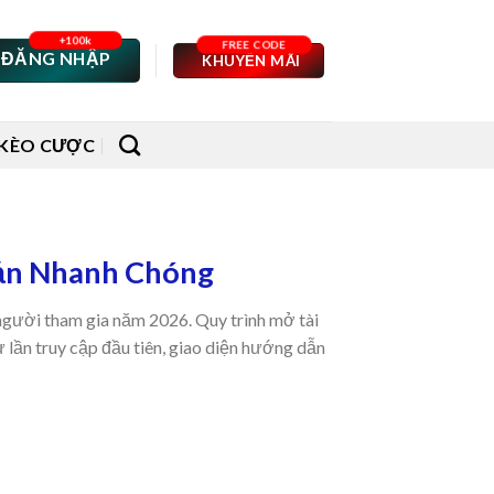
ĐĂNG NHẬP
KHUYẾN MÃI
KÈO CƯỢC
ản Nhanh Chóng
người tham gia năm 2026. Quy trình mở tài
 lần truy cập đầu tiên, giao diện hướng dẫn