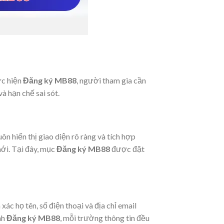
ực hiện
Đăng ký MB88
, người tham gia cần
à hạn chế sai sót.
n hiển thị giao diện rõ ràng và tích hợp
mới. Tại đây, mục
Đăng ký MB88
được đặt
ác họ tên, số điện thoại và địa chỉ email
nh
Đăng ký MB88
, mỗi trường thông tin đều