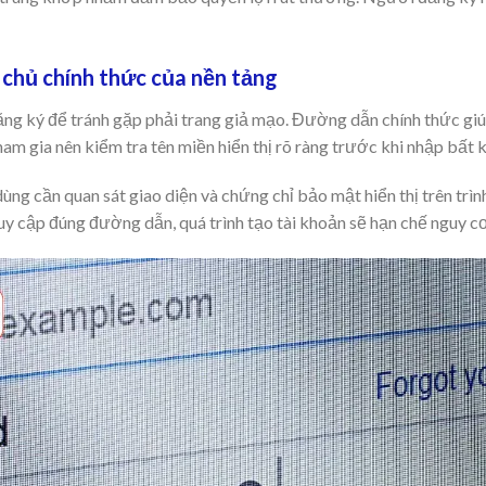
g chủ chính thức của nền tảng
đăng ký để tránh gặp phải trang giả mạo. Đường dẫn chính thức giú
am gia nên kiểm tra tên miền hiển thị rõ ràng trước khi nhập bất k
dùng cần quan sát giao diện và chứng chỉ bảo mật hiển thị trên tr
ruy cập đúng đường dẫn, quá trình tạo tài khoản sẽ hạn chế nguy cơ