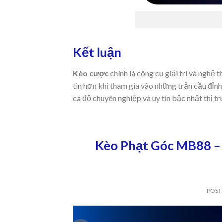
Kết luận
Kèo cược
chính là công cụ giải trí và nghệ 
tin hơn khi tham gia vào những trận cầu đỉ
cá độ chuyên nghiệp và uy tín bậc nhất thị t
Kèo Phạt Góc MB88 –
POS