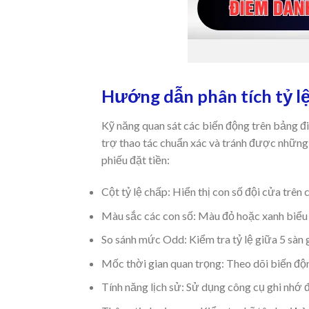
Hướng dẫn phân tích tỷ lệ
Kỹ năng quan sát các biến động trên bảng đi
trợ thao tác chuẩn xác và tránh được những
phiếu đặt tiền:
Cột tỷ lệ chấp: Hiển thị con số đội cửa trê
Màu sắc các con số: Màu đỏ hoặc xanh biểu t
So sánh mức Odd: Kiểm tra tỷ lệ giữa 5 sàn 
Mốc thời gian quan trọng: Theo dõi biến độ
Tính năng lịch sử: Sử dụng công cụ ghi nhớ đ