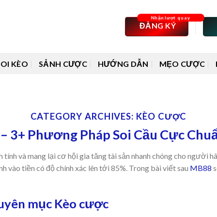
ĐĂNG KÝ
SOI KÈO
SẢNH CƯỢC
HƯỚNG DẪN
MẸO CƯỢC
CATEGORY ARCHIVES:
KÈO CƯỢC
– 3+ Phương Pháp Soi Cầu Cực Chu
h tính và mang lại cơ hội gia tăng tài sản nhanh chóng cho người h
 vào tiền có độ chính xác lên tới 85%. Trong bài viết sau
MB88
s
chuyên mục Kèo cược