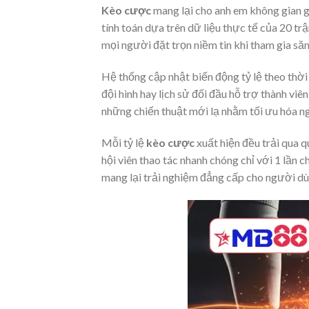
Kèo cược
mang lại cho anh em không gian gi
tính toán dựa trên dữ liệu thực tế của 20 t
mọi người đặt trọn niềm tin khi tham gia să
Hệ thống cập nhật biến động tỷ lệ theo thời
đội hình hay lịch sử đối đầu hỗ trợ thành v
những chiến thuật mới lạ nhằm tối ưu hóa n
Mỗi tỷ lệ
kèo cược
xuất hiện đều trải qua 
hội viên thao tác nhanh chóng chỉ với 1 lần
mang lại trải nghiệm đẳng cấp cho người dùn