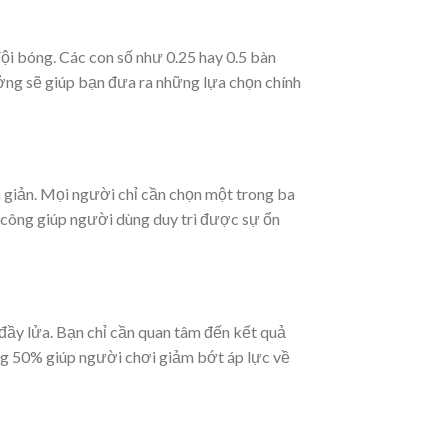
ội bóng. Các con số như 0.25 hay 0.5 bàn
hưởng sẽ giúp bạn đưa ra những lựa chọn chính
 giản. Mọi người chỉ cần chọn một trong ba
h công giúp người dùng duy trì được sự ổn
 đầy lửa. Bạn chỉ cần quan tâm đến kết quả
ắng 50% giúp người chơi giảm bớt áp lực về