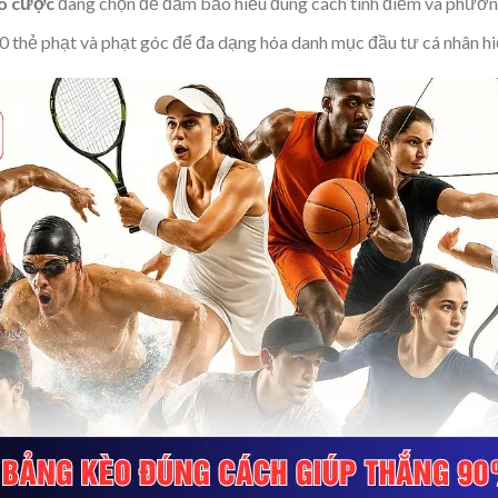
o cược
đang chọn để đảm bảo hiểu đúng cách tính điểm và phươn
 20 thẻ phạt và phạt góc để đa dạng hóa danh mục đầu tư cá nhân hi