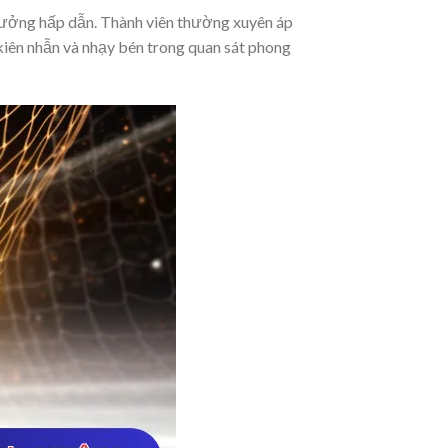
hưởng hấp dẫn. Thành viên thường xuyên áp
kiên nhẫn và nhạy bén trong quan sát phong