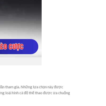
 lần tham gia. Những lựa chọn này được
hững loại hình cá độ thể thao được ưa chuộng