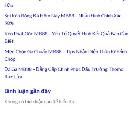
Đầu
Soi Kèo Bóng Đá Hôm Nay MB88 – Nhận Định Chính Xác
98%
Kèo Phạt Góc MB88 – Yếu Tố Quyết Định Kết Quả Bạn Cần
Biết
Mẹo Chọn Gà Chuẩn MB88 – Tips Nhận Diện Thần Kê Đỉnh
Chóp
Đá Gà MB88 – Đẳng Cấp Chinh Phục Đấu Trường Thomo
Rực Lửa
Bình luận gần đây
Không có bình luận nào để hiển thị.