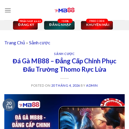
Skip
to
content
ĐĂNG KÝ
ĐĂNG NHẬP
KHUYẾN MÃI
Trang Chủ
»
Sảnh cược
SẢNH CƯỢC
Đá Gà MB88 – Đẳng Cấp Chinh Phục
Đấu Trường Thomo Rực Lửa
POSTED ON
20 THÁNG 4, 2026
BY
ADMIN
20
Th4