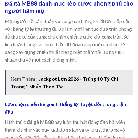
Đá gà MB88 danh mục kèo cược phong phú cho
người hâm mộ
Mọi người sẽ cảm thấy vô cùng hào hứng khi được tiếp cận
với bảng tỷ lệ thưởng được làm mới liên tục dựa trên phong
độ thực tế của từng chú chim chiến trước giờ xung trận. Sự
linh hoạt trong các hình thức dự đoán giúp mỗi cá nhân dễ
dàng xây dựng chiến thuật riêng biệt nhằm tối ưu hóa lợi
nhuận thu về một cách thông minh.
Xem Thêm:
Jackpot Lớn 2026 - Trúng 10 Tỷ Chỉ
Trong 1 Nhấp Thao Tác
Lựa chọn chiến kê giành thắng lợi tuyệt đối trong trận
đấu
Hình thức
đá gà MB88
này luôn thu hút đông đảo hội viên
tham gia nhờ vào quy luật đơn giản và tỷ lệ trả thưởng vô
cùng hấp dẫn đối với các lựa chọn chính xác. Thống kê ghi