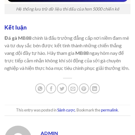
Hệ thống lưu trữ dữ liệu thi đấu của hơn 5000 chiến kê
Kết luận
Đá gà MB88
chính là đấu trường đẳng cấp nơi niềm đam mê
và tư duy sắc bén được kết tinh thành những chiến thắng
vang dội đầy tự hào. Hãy tham gia
MB88
ngay hôm nay để
trực tiếp cảm nhận không khí sôi động của sới gà chuyên
nghiệp và hiện thực hóa mục tiêu chinh phục giải thưởng lớn.
This entry was posted in
Sảnh cược
. Bookmark the
permalink
.
ADMIN