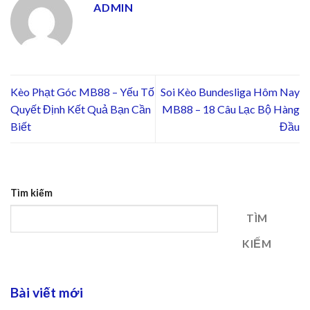
ADMIN
Kèo Phạt Góc MB88 – Yếu Tố
Soi Kèo Bundesliga Hôm Nay
Quyết Định Kết Quả Bạn Cần
MB88 – 18 Câu Lạc Bộ Hàng
Biết
Đầu
Tìm kiếm
TÌM
KIẾM
Bài viết mới