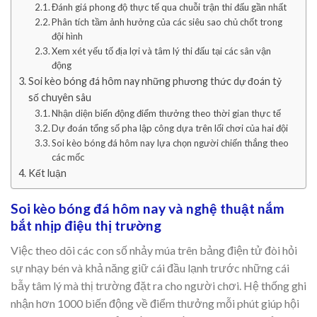
Đánh giá phong độ thực tế qua chuỗi trận thi đấu gần nhất
Phân tích tầm ảnh hưởng của các siêu sao chủ chốt trong
đội hình
Xem xét yếu tố địa lợi và tâm lý thi đấu tại các sân vận
động
Soi kèo bóng đá hôm nay những phương thức dự đoán tỷ
số chuyên sâu
Nhận diện biến động điểm thưởng theo thời gian thực tế
Dự đoán tổng số pha lập công dựa trên lối chơi của hai đội
Soi kèo bóng đá hôm nay lựa chọn người chiến thắng theo
các mốc
Kết luận
Soi kèo bóng đá hôm nay và nghệ thuật nắm
bắt nhịp điệu thị trường
Việc theo dõi các con số nhảy múa trên bảng điện tử đòi hỏi
sự nhạy bén và khả năng giữ cái đầu lạnh trước những cái
bẫy tâm lý mà thị trường đặt ra cho người chơi. Hệ thống ghi
nhận hơn 1000 biến động về điểm thưởng mỗi phút giúp hội