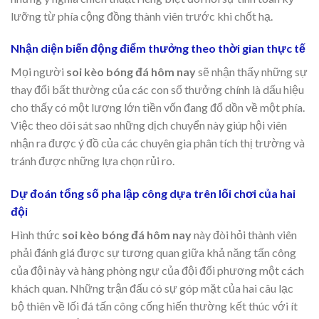
lưỡng từ phía cộng đồng thành viên trước khi chốt hạ.
Nhận diện biến động điểm thưởng theo thời gian thực tế
Mọi người
soi kèo bóng đá hôm nay
sẽ nhận thấy những sự
thay đổi bất thường của các con số thưởng chính là dấu hiệu
cho thấy có một lượng lớn tiền vốn đang đổ dồn về một phía.
Việc theo dõi sát sao những dịch chuyển này giúp hội viên
nhận ra được ý đồ của các chuyên gia phân tích thị trường và
tránh được những lựa chọn rủi ro.
Dự đoán tổng số pha lập công dựa trên lối chơi của hai
đội
Hình thức
soi kèo bóng đá hôm nay
này đòi hỏi thành viên
phải đánh giá được sự tương quan giữa khả năng tấn công
của đội này và hàng phòng ngự của đội đối phương một cách
khách quan. Những trận đấu có sự góp mặt của hai câu lạc
bộ thiên về lối đá tấn công cống hiến thường kết thúc với ít