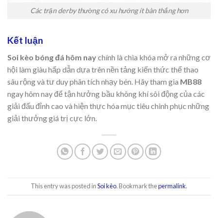
Các trận derby thường có xu hướng ít bàn thắng hơn
Kết luận
Soi kèo bóng đá hôm nay
chính là chìa khóa mở ra những cơ
hội làm giàu hấp dẫn dựa trên nền tảng kiến thức thể thao
sâu rộng và tư duy phân tích nhạy bén. Hãy tham gia
MB88
ngay hôm nay để tận hưởng bầu không khí sôi động của các
giải đấu đỉnh cao và hiện thực hóa mục tiêu chinh phục những
giải thưởng giá trị cực lớn.
This entry was posted in
Soi kèo
. Bookmark the
permalink
.