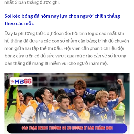
nhất 3 bàn thắng được ghi.
Soi kèo bóng đá hôm nay lựa chọn người chiến thắng
theo các mốc
Đây là phương thức dự đoán đòi hỏi tính logic cao nhất khi
hệ thống đã đưa ra các con số nhằm cân bằng trình độ chuyên
môn giữa hai tập thể thi đấu. Hội viên cần phân tích liệu đội
bóng cửa trên có đủ sức vượt qua mức rào cản về số lượng
bàn thắng để mang lại niềm vui cho người hâm mộ.