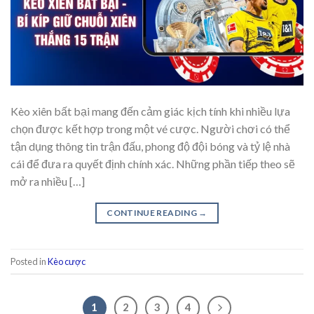
Kèo xiên bất bại mang đến cảm giác kịch tính khi nhiều lựa
chọn được kết hợp trong một vé cược. Người chơi có thể
tận dụng thông tin trận đấu, phong độ đội bóng và tỷ lệ nhà
cái để đưa ra quyết định chính xác. Những phần tiếp theo sẽ
mở ra nhiều […]
CONTINUE READING
→
Posted in
Kèo cược
1
2
3
4