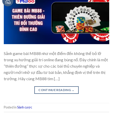
Th3
Sảnh game bài MB88 như một điểm đến không thể bỏ lỡ
trong xu hướng giải trí online đang bùng nổ. Đây chính là một
“thiên đường” thực sự cho các bài thủ chuyên nghiệp và
người mới nhờ sự đầu tư bài bản, khẳng định vị thế trên thị
trường. Hãy cùng MB88 tìm […]
CONTINUE READING
→
Posted in
Sảnh cược