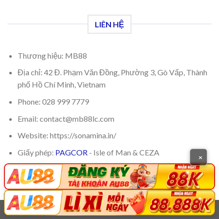
LIÊN HỆ
Thương hiệu: MB88
Địa chỉ: 42 Đ. Phạm Văn Đồng, Phường 3, Gò Vấp, Thành
phố Hồ Chí Minh, Vietnam
Phone: 028 999 7779
Email:
contact@mb88lc.com
Website: https://sonamina.in/
Giấy phép:
PAGCOR
- Isle of Man & CEZA
×
Hashtags: #MB88 #MB88LC #MB88LCCOM
Copyright 2026 ©
Flatsome Theme