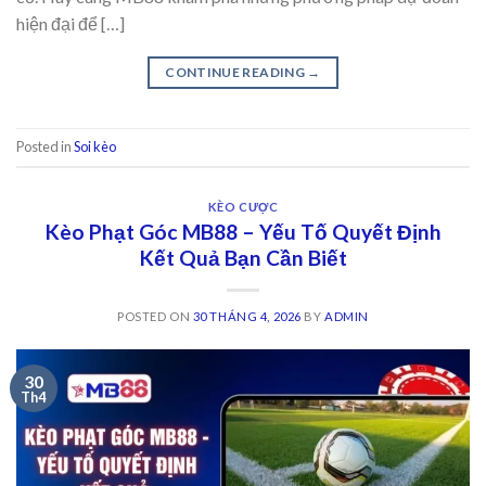
hiện đại để […]
CONTINUE READING
→
Posted in
Soi kèo
KÈO CƯỢC
Kèo Phạt Góc MB88 – Yếu Tố Quyết Định
Kết Quả Bạn Cần Biết
POSTED ON
30 THÁNG 4, 2026
BY
ADMIN
30
Th4