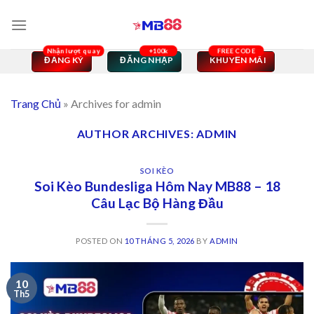
Skip
to
content
ĐĂNG KÝ
ĐĂNG NHẬP
KHUYẾN MÃI
Trang Chủ
»
Archives for admin
AUTHOR ARCHIVES:
ADMIN
SOI KÈO
Soi Kèo Bundesliga Hôm Nay MB88 – 18
Câu Lạc Bộ Hàng Đầu
POSTED ON
10 THÁNG 5, 2026
BY
ADMIN
10
Th5