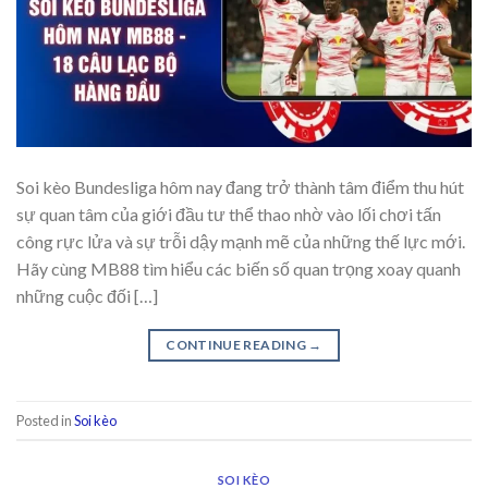
Soi kèo Bundesliga hôm nay đang trở thành tâm điểm thu hút
sự quan tâm của giới đầu tư thể thao nhờ vào lối chơi tấn
công rực lửa và sự trỗi dậy mạnh mẽ của những thế lực mới.
Hãy cùng MB88 tìm hiểu các biến số quan trọng xoay quanh
những cuộc đối […]
CONTINUE READING
→
Posted in
Soi kèo
SOI KÈO