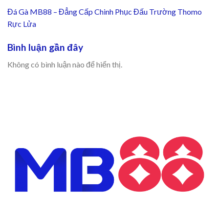
Đá Gà MB88 – Đẳng Cấp Chinh Phục Đấu Trường Thomo
Rực Lửa
Bình luận gần đây
Không có bình luận nào để hiển thị.