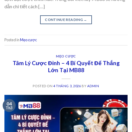
dẫn chi tiết cách […]
CONTINUE READING
→
Posted in
Mẹo cược
MẸO CƯỢC
Tâm Lý Cược Đỉnh – 4 Bí Quyết Để Thắng
Lớn Tại MB88
POSTED ON
4 THÁNG 3, 2026
BY
ADMIN
04
Th3