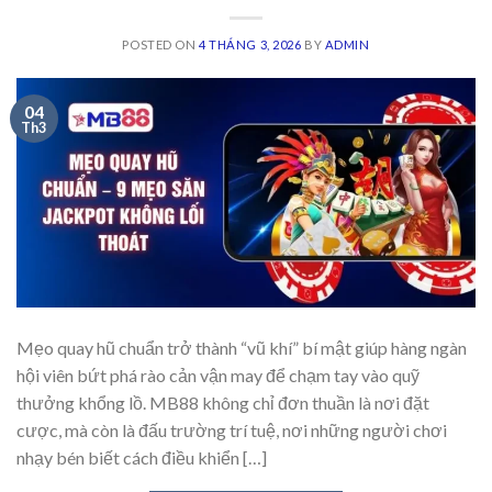
POSTED ON
4 THÁNG 3, 2026
BY
ADMIN
04
Th3
Mẹo quay hũ chuẩn trở thành “vũ khí” bí mật giúp hàng ngàn
hội viên bứt phá rào cản vận may để chạm tay vào quỹ
thưởng khổng lồ. MB88 không chỉ đơn thuần là nơi đặt
cược, mà còn là đấu trường trí tuệ, nơi những người chơi
nhạy bén biết cách điều khiển […]