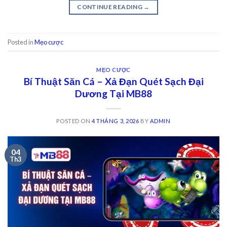
CONTINUE READING
→
Posted in
Mẹo cược
MẸO CƯỢC
Bí Thuật Săn Cá – Xả Đạn Quét Sạch Đại
Dương Tại MB88
POSTED ON
4 THÁNG 3, 2026
BY
ADMIN
04
Th3