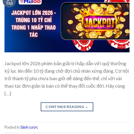
Th3
Jackpot lớn 2026 phiên bản giải trí hấp dẫn với quỹ thưởng
kỷ lục lên đến 10 tỷ đang chờ đợi chủ nhân xứng đáng. Cơ hội
trở thành tỷ phú chưa bao giờ dễ dàng đến thế, chỉ với vài
thao tác đơn giản là bạn có thể thay đổi cuộc đời. Hãy cùng
[…]
CONTINUE READING
→
Posted in
Sảnh cược