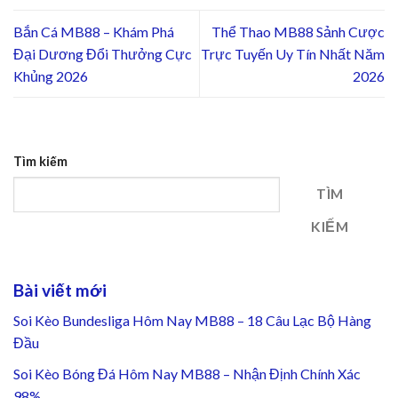
Bắn Cá MB88 – Khám Phá
Thể Thao MB88 Sảnh Cược
Đại Dương Đổi Thưởng Cực
Trực Tuyến Uy Tín Nhất Năm
Khủng 2026
2026
Tìm kiếm
TÌM
KIẾM
Bài viết mới
Soi Kèo Bundesliga Hôm Nay MB88 – 18 Câu Lạc Bộ Hàng
Đầu
Soi Kèo Bóng Đá Hôm Nay MB88 – Nhận Định Chính Xác
98%