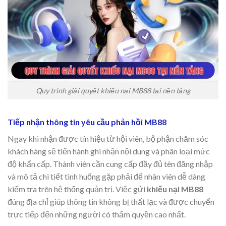
Quy trình giải quyết khiếu nại MB88 tại nền tảng
Tiếp nhận thông tin yêu cầu phản hồi MB88
Ngay khi nhận được tín hiệu từ hội viên, bộ phận chăm sóc
khách hàng sẽ tiến hành ghi nhận nội dung và phân loại mức
độ khẩn cấp. Thành viên cần cung cấp đầy đủ tên đăng nhập
và mô tả chi tiết tình huống gặp phải để nhân viên dễ dàng
kiểm tra trên hệ thống quản trị. Việc gửi
khiếu nại MB88
đúng địa chỉ giúp thông tin không bị thất lạc và được chuyển
trực tiếp đến những người có thẩm quyền cao nhất.