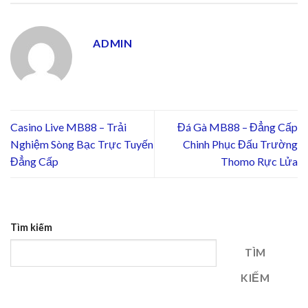
ADMIN
Casino Live MB88 – Trải
Đá Gà MB88 – Đẳng Cấp
Nghiệm Sòng Bạc Trực Tuyến
Chinh Phục Đấu Trường
Đẳng Cấp
Thomo Rực Lửa
Tìm kiếm
TÌM
KIẾM