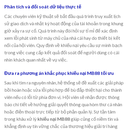
Phân tích và đối soát dữ liệu thực tế
Các chuyên viên kỹ thuật sẽ bắt đầu quá trình truy xuất lịch
sử giao dịch và nhật ký hoạt động của tài khoản trong khung
giờ xảy ra sự cố. Quá trình này đòi hỏi sự tỉ mỉ để xác định
xem lỗi phát sinh từ máy chủ của nhà cái hay do thiết bị kết
nối của hội viên. Quy định về khiếu nại yêu cầu sự minh bạch
trong việc cung cấp kết quả đối soát để người dùng có cái
nhìn khách quan nhất về vụ việc.
Đưa ra phương án khắc phục khiếu nại MB88 tối ưu
Sau khi tìm ra nguyên nhân, hệ thống sẽ đề xuất các giải pháp
bồi hoàn hoặc sửa lỗi phù hợp để bù đắp thiệt hại cho thành
viên nếu có lỗi từ phía đơn vị. Hội viên sẽ nhận được thông
báo chi tiết về hướng giải quyết thông qua hòm thư cá nhân
hoặc điện thoại trực tiếp từ bộ phận quản lý. Sự tận tâm
trong khâu xử lý
khiếu nại MB88
giúp củng cố niềm tin và
khẳng định uy tín vững chắc của thương hiệu giải trí hàng