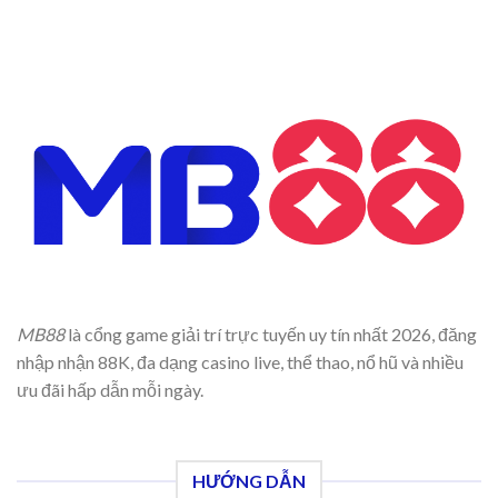
MB88
là cổng game giải trí trực tuyến uy tín nhất 2026, đăng
nhập nhận 88K, đa dạng casino live, thể thao, nổ hũ và nhiều
ưu đãi hấp dẫn mỗi ngày.
HƯỚNG DẪN