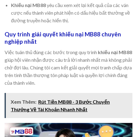
Khiếu nại MB88
yêu cầu xem xét lại kết quả của các ván
cược nếu thành viên phát hiện có dấu hiệu bất thường về
đường truyền hoặc hiển thị.
Quy trình giải quyết khiếu nại MB88 chuyên
nghiệp nhất
Việc tuân thủ đúng các bước trong quy trình
khiếu nại MB88
giúp hội viên nhận được câu trả lời nhanh nhất mà không phải
chờ đợi lâu. Chúng tôi cam kết giải quyết mọi tranh chấp dựa
trên tinh thần thượng tôn pháp luật và quyền lợi chính đáng
của thành viên.
Xem Thêm:
Rút Tiền MB88 - 3 Bước Chuyển
Thưởng Về Tài Khoản Nhanh Nhất