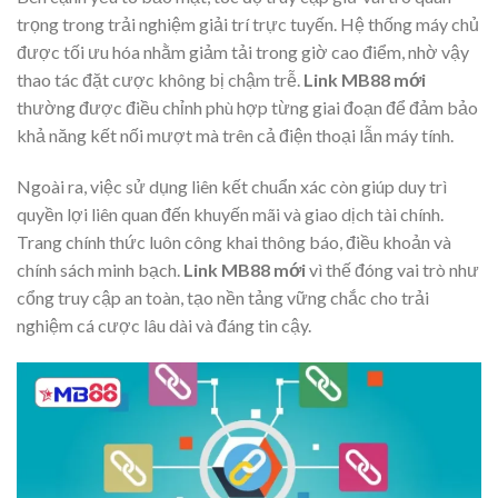
trọng trong trải nghiệm giải trí trực tuyến. Hệ thống máy chủ
được tối ưu hóa nhằm giảm tải trong giờ cao điểm, nhờ vậy
thao tác đặt cược không bị chậm trễ.
Link MB88 mới
thường được điều chỉnh phù hợp từng giai đoạn để đảm bảo
khả năng kết nối mượt mà trên cả điện thoại lẫn máy tính.
Ngoài ra, việc sử dụng liên kết chuẩn xác còn giúp duy trì
quyền lợi liên quan đến khuyến mãi và giao dịch tài chính.
Trang chính thức luôn công khai thông báo, điều khoản và
chính sách minh bạch.
Link MB88 mới
vì thế đóng vai trò như
cổng truy cập an toàn, tạo nền tảng vững chắc cho trải
nghiệm cá cược lâu dài và đáng tin cậy.