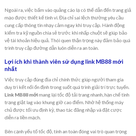
Ngoài ra, việc bấm vào quảng cáo lạ có thể dẫn đến trang giả
mạo được thiết kế tinh vi. Địa chỉ sai lệch thường yêu cầu
cung cấp thông tin nhạy cảm ngay khi truy cập. Hành động
kiểm tra kỹ nguồn chia sẻ trước khi nhấp chuột sẽ giúp bảo
vệ tài khoản hiệu quả. Thói quen thận trọng này đảm bảo quá
trình truy cập đường dẫn luôn diễn ra an toàn.
Lợi ích khi thành viên sử dụng link MB88 mới
nhất
Việc truy cập đúng địa chỉ chính thức giúp người tham gia
duy trì kết nối ổn định trong suốt quá trình giải trí trực tuyến.
Link MB88 mới
mang lại tốc độ tải trang nhanh, hạn chế tình
trạng giật lag vào khung giờ cao điểm. Nhờ hệ thống máy
chủ được tối ưu định kỳ, thao tác đăng nhập và đặt cược
diễn ra liền mạch.
Bên cạnh yếu tố tốc độ, tính an toàn đóng vai trò quan trọng